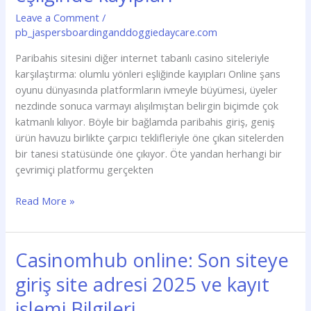
siteleriyle
Leave a Comment
/
karşılaştırma:
pb_jaspersboardinganddoggiedaycare.com
olumlu
Paribahis sitesini diğer internet tabanlı casino siteleriyle
yönleri
karşılaştırma: olumlu yönleri eşliğinde kayıpları Online şans
eşliğinde
oyunu dünyasında platformların ivmeyle büyümesi, üyeler
kayıpları
nezdinde sonuca varmayı alışılmıştan belirgin biçimde çok
katmanlı kılıyor. Böyle bir bağlamda paribahis giriş, geniş
ürün havuzu birlikte çarpıcı teklifleriyle öne çıkan sitelerden
bir tanesi statüsünde öne çıkıyor. Öte yandan herhangi bir
çevrimiçi platformu gerçekten
Read More »
Casinomhub online: Son siteye
Casinomhub
online:
giriş site adresi 2025 ve kayıt
Son
siteye
işlemi Bilgileri