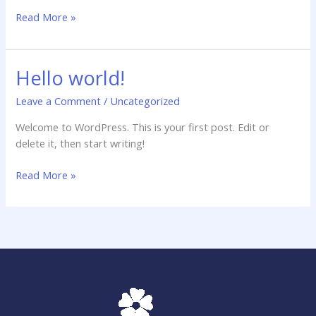
Read More »
Hello world!
Hello
world!
Leave a Comment
/
Uncategorized
Welcome to WordPress. This is your first post. Edit or
delete it, then start writing!
Read More »